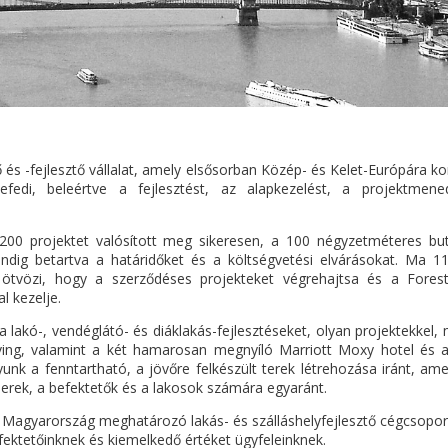
 és -fejlesztő vállalat, amely elsősorban Közép- és Kelet-Európára k
 lefedi, beleértve a fejlesztést, az alapkezelést, a projektmen
00 projektet valósított meg sikeresen, a 100 négyzetméteres but
indig betartva a határidőket és a költségvetési elvárásokat. Ma 
l ötvözi, hogy a szerződéses projekteket végrehajtsa és a Foresta
l kezelje.
lakó-, vendéglátó- és diáklakás-fejlesztéseket, olyan projektekkel, m
ng, valamint a két hamarosan megnyíló Marriott Moxy hotel és a 
unk a fenntartható, a jövőre felkészült terek létrehozása iránt, a
erek, a befektetők és a lakosok számára egyaránt.
Magyarország meghatározó lakás- és szálláshelyfejlesztő cégcsoportj
efektetőinknek és kiemelkedő értéket ügyfeleinknek.