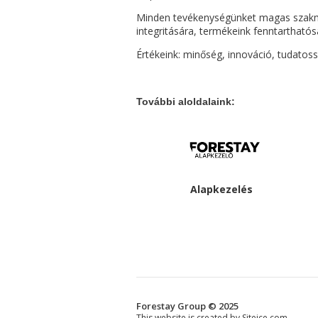
Minden tevékenységünket magas szakma
integritására, termékeink fenntarthatós
Értékeink: minőség, innováció, tudatos
További aloldalaink:
Alapkezelés
Forestay Group © 2025
This website is created by Siteice.com