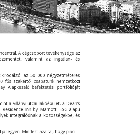
oncentrál. A cégcsoport tevékenysége az
edzsmentet, valamint az ingatlan- és
ikirodáktól az 50 000 négyzetméteres
110 fős szakértői csapatunk nemzetközi
y Alapkezelő befektetési portfólióját
int a Villányi utcai lakóépület, a Dean’s
Residence Inn by Marriott. ESG-alapú
melyek integrálódnak a közösségekbe, és
a legyen. Mindezt azáltal, hogy piaci